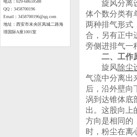
旋风分离设备
电话：029-68659588
QQ：3458700196
体个数分类有
Email：3458700196@qq.com
两种排气形式
地址：西安市未央区凤城二路海
璟国际A座1001室
合，另有正中
旁侧进排气一
二、工作
旋风
除尘
气流中分离出
后，沿外壁向
涡到达锥体底
出。这股向上
方向是相同的
时，粉尘在离