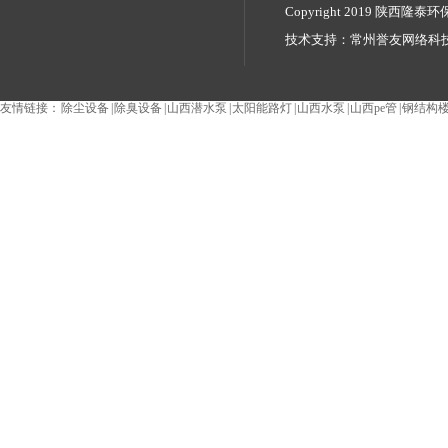
Copyright 2019 陕西隆泰环保
技术支持：
常州誉友网络科
除臭设备_生物除臭设备_光
友情链接：
除尘设备
|
除臭设备
|
山西潜水泵
|
太阳能路灯
|
山西水泵
|
山西pe管
|
钢结构
转盘过滤器,高效沉淀池等产