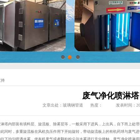
1
2
3
支持
废气净化喷淋塔
文章出处：玻璃钢管道
热度：
发表时间：2020-
喷淋塔内部装有填料层、旋流板、除雾层等，一般采用下进风，上出风，自下而上处理
与此同时，多重旋流板在风机负压作用下开始旋转，带动旋流板上的有机药球与废气进
的往下均匀喷洒水雾，使有机废气或者颗粒粉尘与水雾进行充分接触，废气净化喷淋塔