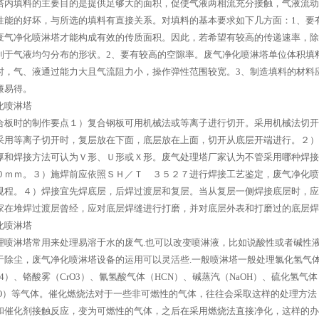
塔内填料的主要目的是提供足够大的面积，促使气液两相流充分接触，气液流动
性能的好坏，与所选的填料有直接关系。对填料的基本要求如下几方面：1、要
废气净化喷淋塔才能构成有效的传质面积。因此，若希望有较高的传递速率，除
利于气液均匀分布的形状。2、要有较高的空隙率。废气净化喷淋塔单位体积填
时，气、液通过能力大且气流阻力小，操作弹性范围较宽。3、制造填料的材料
廉易得。
化喷淋塔
合板时的制作要点１）复合钢板可用机械法或等离子进行切开。采用机械法切开
采用等离子切开时，复层放在下面，底层放在上面，切开从底层开端进行。２）
厚和焊接方法可认为Ｖ形、Ｕ形或Ｘ形。废气处理塔厂家认为不管采用哪种焊接
０ｍｍ。３）施焊前应依照ＳＨ／Ｔ ３５２７进行焊接工艺鉴定，废气净化喷
规程。４）焊接宜先焊底层，后焊过渡层和复层。当从复层一侧焊接底层时，应
家在堆焊过渡层曾经，应对底层焊缝进行打磨，并对底层外表和打磨过的底层焊
化喷淋塔
理喷淋塔常用来处理易溶于水的废气.也可以改变喷淋液，比如说酸性或者碱性
于除尘，废气净化喷淋塔设备的运用可以灵活些.一般喷淋塔一般处理氯化氢气体（
O4）、铬酸雾（CrO3）、氰氢酸气体（HCN）、碱蒸汽（NaOH）、硫化氢气
HO）等气体。催化燃烧法对于一些非可燃性的气体，往往会采取这样的处理方
和催化剂接触反应，变为可燃性的气体，之后在采用燃烧法直接净化，这样的办