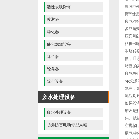
喷淋塔
活性炭吸附塔
循环使
喷淋塔
废气净
多功能
净化器
压泵和
格栅和
催化燃烧设备
淋塔传
除尘器
便，且
堵塞的
除臭器
废气净
pp洗
除尘设备
隐患，
流程对
废水处理设备
如果没
塔内进
废水处理设备
头、破
防爆防雷电动球型风帽
空抛物
废气净