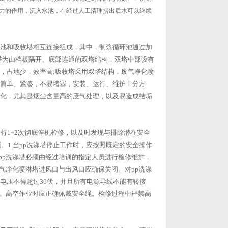
力的作用，沉入水池，在经过人工清理捞出后水可以继续
池和吸收塔相互连接组成，其中，制浆循环池通过加
塔为由档板隔开、底部连通的双塔结构，双塔中部设有
，占地少，效率高;吸收塔采用双塔结构，废气净化喷
简单、紧凑，不易堵塞，安装、运行、维护十分方
化，尤其是烟尘含量高的废气处理，以及易造成结垢
行1~2次彻底停机检修，以及时发现与排除潜在安全
。1.当pp洗涤塔停止工作时，应按照既定的安全操作
pp洗涤塔必须由经过培训的指定人员进行检修维护，
废气净化喷淋塔进风口与出风口应确保关闭。对pp洗涤
电压不得超过36伏，并且所有电源导线不能有转接
固。高空作业时应正确佩戴安全绳。检修过程中严禁高