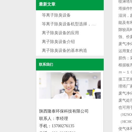
喷淋塔
最新文章
塔操作
等离子除臭设备
湿润，
能及有
等离子除臭设备机型选择，根据不同用途选型
隙较高
离子除臭设备的应用
蚀、价
离子除臭设备介绍
废气净
离子除臭设备的基本构造
运用复
损伤；
联系我们
根据板
ｍ～１
接工艺
理塔厂
废气净
废气处
也可用
陕西隆泰环保科技有限公司
（H2S
联系人：李经理
（HC
手机：13700276135
使气体