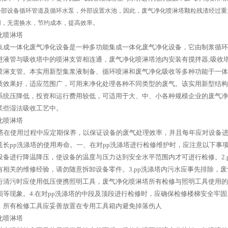
外部设备循环管道及循环水泵，外部设置水池，因此，废气净化喷淋塔颗粒残渣经过重
用，无需换水，节约成本，提高效率。
化喷淋塔
集成一体化废气净化设备是一种多功能集成一体化废气净化设备，它由制浆循环
进液管与吸收塔中的喷淋支管相连通，废气净化喷淋塔池内安装有搅拌器;吸收
喷淋支管。本实用新型集浆液制备、循环喷淋和废气净化吸收等多种功能于一体
质效果好，适应范围广，可用来净化处理各种不同类型的废气。该实用新型结构
系统压降低，投资和运行费用较低，可适用于大、中、小各种规模企业的废气净
某些湿法吸收工艺中。
化喷淋塔
涤塔在使用过程中应定期保养，以保证设备的废气处理效率，并且每年应对设备进
延长pp洗涤塔的使用寿命。一、在对pp洗涤塔进行检修维护时，应注意以下事项
设备进行降温降压，使设备的温度与压力达到安全水平范围内才可进行检修。2.
有相关的维修经验，请勿随意拆卸设备零件。3.pp洗涤塔内污水应事先排除，
行清污时应使用低压便携照明工具，废气净化喷淋塔所有检修与照明工具使用的
损等现象。4.在对pp洗涤塔的中段及顶段进行检修时，应确保检修楼梯安全牢
，所有检修工具应妥善放置在专用工具箱内避免掉落伤人
化喷淋塔