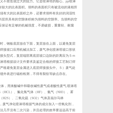
又不致造成过大的阻力。它是喷淋塔的核心。pp喷淋
有较大的比表面积。填料的表面积只有被流动的液相所
须有大的比表面积之外，还要求填料有良好的润湿性
料层所具有的空隙体积称为填料的空隙率。当填料的空
应保证有足够的机械强度，不易破损，重量轻、耐腐
时，钢板底层放在下面，复层放在上面，以避免复层
焊接坡口应用机械法加工，废气净化喷淋塔坡口形状
接头型式，复层端部离底层坡口边际的距离应为５ｍ
淋塔根据设计文件要求及鉴定合格的焊接工艺制订焊
严格避免复层金属进入底层焊接接头中。５）废气处
缝外表进行磁粉检测，不得有裂纹等缺点存在。
液体，用来酸碱中和吸收碱性废气或者酸性废气.喷淋塔
HCL）、氟化氢气体（HF）、氨气（NH3）、雾
体（H2S）、二氧化硫（SO2）气体及福尔马林
法，废气净化喷淋塔根据气体的成分加入一些氧化剂，
法几乎没有二次污染，并且处理的效率要远远高于前