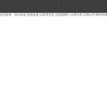
除臭设备_生物除臭设备_光
友情链接：
除尘设备
|
除臭设备
|
山西潜水泵
|
太阳能路灯
|
山西水泵
|
山西pe管
|
钢结构
转盘过滤器,高效沉淀池等产